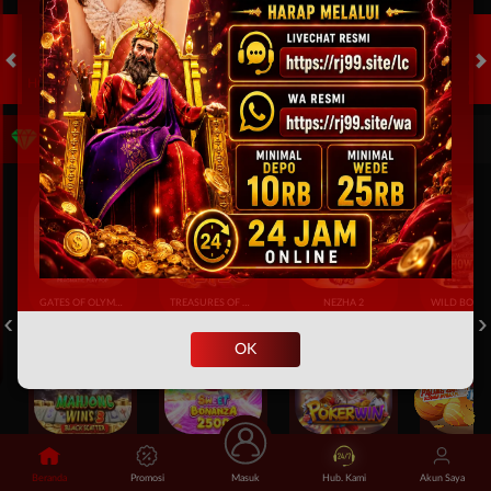
HOT GAMES
SLOTS
LIVE CASINO
RACE
TOGEL
OL
Game Populer
GATES OF OLYMPUS POP
TREASURES OF AZTEC
NEZHA 2
OK
MAHJONG WINS 3 – BLACK SCATTER
SWEET BONANZA 2500
POKER WIN
Beranda
Promosi
Masuk
Hub. Kami
Akun Saya