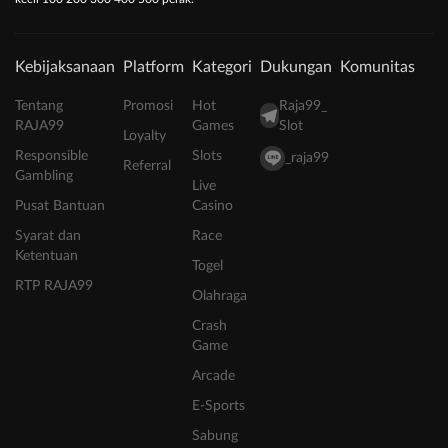
Kebijaksanaan
Platform
Kategori
Dukungan
Komunitas
Tentang
Promosi
Hot
Raja99_
RAJA99
Games
Slot
Loyalty
Responsible
Slots
_raja99
Referral
Gambling
Live
Pusat Bantuan
Casino
Syarat dan
Race
Ketentuan
Togel
RTP RAJA99
Olahraga
Crash
Game
Arcade
E-Sports
Sabung