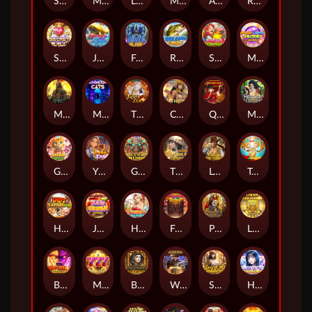
Skull Lord
Monkey King
Last Valkyrie
Miracle Ring
Aero Adventure
Royal Princess
Secret Ball
Journey to the Abyss
Frozen Blade
Reel Bass Family
Sugar Crush!
Magic Candy Factory
Mountain Spirit
Moonlight Cats
Tiggy Luck
Cleo’s Fortune
Queen's Bow
Medusa’s Blessing
Golden Kitty
Yummy Kitchen
Gold Mine Rush
The Fates of Sisters
Lost Treasure
Toy of Legend
Hot Safari Run
Jam Crush
Hottie’s Vacation
Festival of the Dead
Pirate's Treasure
Lucky Goldbar
Buffalo Begins
Mega Sevens
Book of Pharaoh
Western Sherrif
Secret of Goddess
Hottie’s Paradise