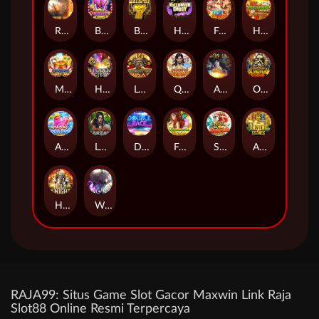
Rhino King
Bonanza Coins
Big Sevens Jackpot
Halloween Ghost
Fury Fighters
Hit Mahjong Wins
Mahjong Super Wins
Hidden City
Legacy of Midas
Quests of Olympus
Astro Luck
Olympus Legend
Amazing Soda Rush
Legend of Tarzan
Double Race
Fantastic Faries
Santa in the Summer
Ancient Stones
Holy Knight
Wolf Begins
RAJA99: Situs Game Slot Gacor Maxwin Link Raja
Slot88 Online Resmi Terpercaya